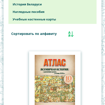
Карты Полушарий
История Беларуси
Китай
Наглядные пособия
Общегеографические, обзорно-
Учебные настенные карты
топографические карты
Политико-административные карты Республики
Сортировать по алфавиту
Беларусь
СНГ
Туристские карты