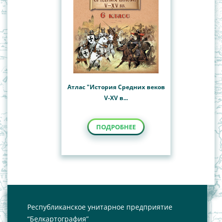
Атлас "История Cредних веков
V-XV в...
ПОДРОБНЕЕ
Республиканское унитарное предприятие
“Белкартография”