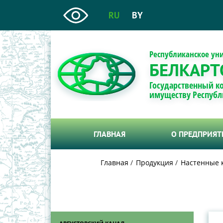
RU
BY
Республиканское ун
БЕЛКАРТ
Государственный к
имуществу Республ
ГЛАВНАЯ
О ПРЕДПРИЯ
Главная
Продукция
Настенные 