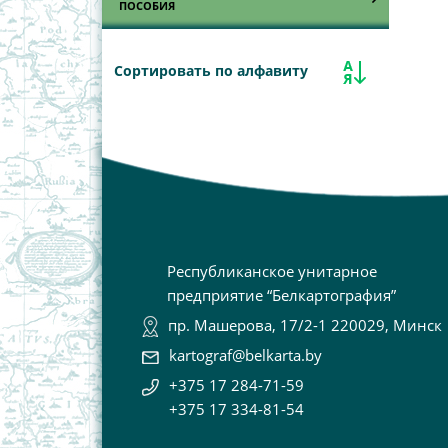
ПОСОБИЯ
Путеводители
Астрономия
Туристские атласы Республики
Сортировать по алфавиту
Беларусь
Важнейшие события истории по
периодам
Туристские карты Республики
Беларусь
Всемирная история
География
История Беларуси
Наглядные пособия
Республиканское унитарное
предприятие “Белкартография”
Учебные настенные карты
пр. Машерова, 17/2-1 220029, Минск
kartograf@belkarta.by
+375 17 284-71-59
+375 17 334-81-54