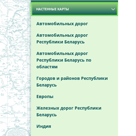
Карты
НАСТЕННЫЕ КАРТЫ
Брестская область
Витебская область
Автомобильных дорог
Гомельская область
Автомобильных дорог
Республики Беларусь
Гродненская область
Автомобильных дорог
Минская область
Республики Беларусь по
областям
Могилёвская область
Городов и районов Республики
Беларусь
Европы
Железных дорог Республики
Беларусь
Индия