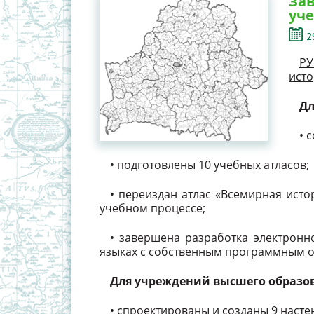
Зав
уче
2
РУ
исто
Дл
• 
• подготовлены 10 учебных атласов;
• переиздан атлас «Всемирная истор
учебном процессе;
• завершена разработка электронн
языках с собственным программным 
Для учреждений высшего образо
• спроектированы и созданы 9 насте