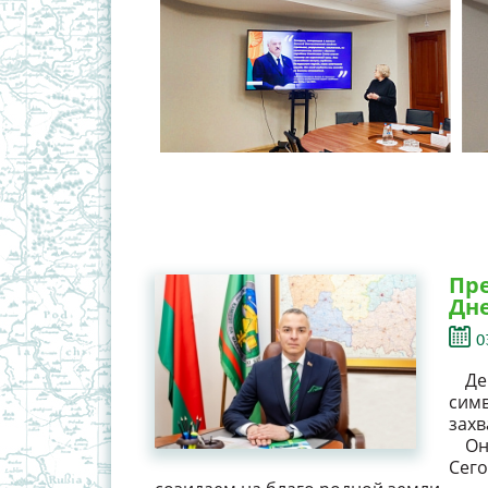
Пре
Дн
0
Де
сим
захв
Он
Сег