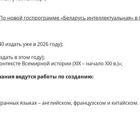
 По новой госпрограмме «Беларусь интеллектуальная» в п
0 издать уже в 2026 году);
здать в этом году);
нтексте Всемирной истории (XIX – начало XXI в.)»;
ания ведутся работы по созданию:
транных языках – английском, французском и китайском.