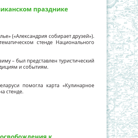
ликанском празднике
лье» («Александрия собирает друзей»).
тематическом стенде Национального
и зиму – был представлен туристический
дициям и событиям.
еларуси помогла карта «Кулинарное
а стенде.
 освобождения к