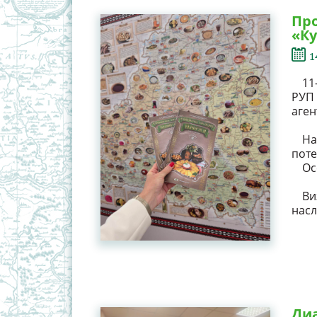
Про
«Ку
1
11
РУП
аген
На
поте
Ос
Ви
насл
Диа