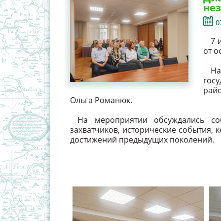
не
0
7 
от о
На
гос
рай
Ольга Романюк.
На мероприятии обсуждались со
захватчиков, исторические события, 
достижений предыдущих поколений.