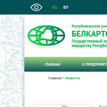
RU
BY
Республиканское ун
БЕЛКАРТ
Государственный к
имуществу Республ
ГЛАВНАЯ
О ПРЕДПРИЯ
Главная
Новости