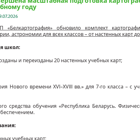
ершена масштабная подготовка картогра
бному году
9.07.2026
П «Белкартография» обновило комплект картограф
рии, астрономии для всех классов – от настенных карт до
я школ:
созданы и переизданы 20 настенных учебных карт;
ия Нового времени XVI–XVIII вв.» для 7-го класса – с
ого средства обучения «Республика Беларусь. Физичес
обеспечением.
вания:
нных учебных карт;