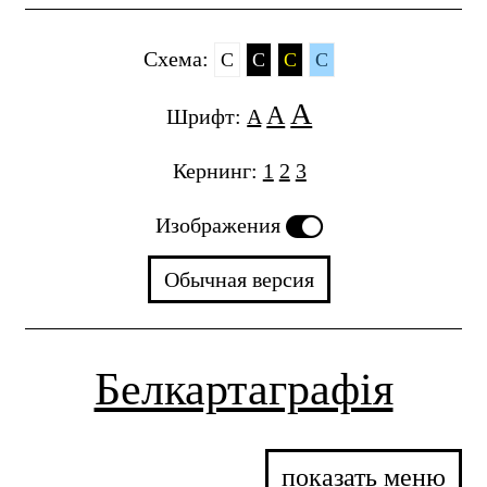
Cхема:
C
C
C
C
A
A
Шрифт:
A
Кернинг:
1
2
3
Изображения
Обычная версия
Белкартаграфія
показать меню