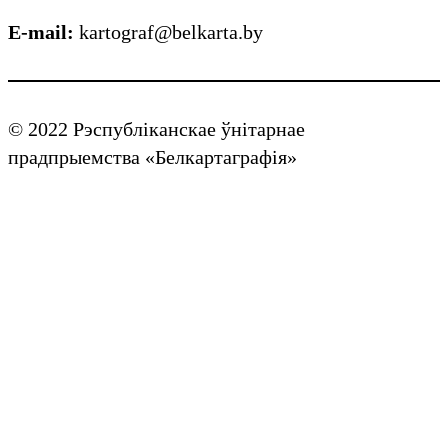
E-mail:
kartograf@belkarta.by
© 2022 Рэспубліканскае ўнітарнае
прадпрыемства «Белкартаграфія»