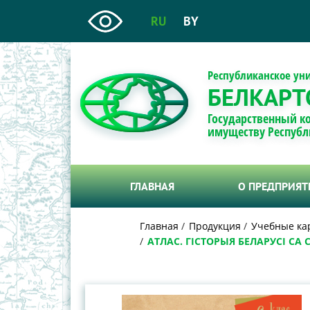
RU
BY
Республиканское ун
БЕЛКАРТ
Государственный к
имуществу Республ
ГЛАВНАЯ
О ПРЕДПРИЯ
Главная
Продукция
Учебные ка
АТЛАС. ГІСТОРЫЯ БЕЛАРУСІ СА