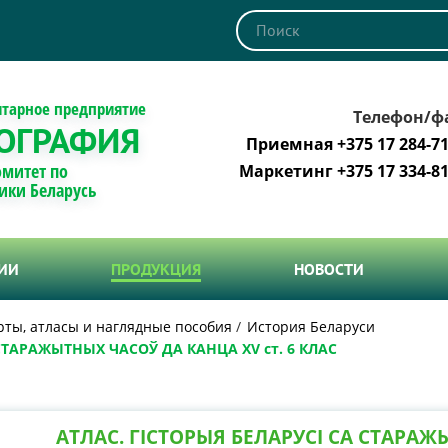
итарное предприятие
Телефон/ф
ОГРАФИЯ
Приемная +375 17 284-71
омитет по
Маркетинг +375 17 334-81
ики Беларусь
ТИИ
ПРОДУКЦИЯ
НОВОСТИ
рты, атласы и наглядные пособия
История Беларуси
 СТАРАЖЫТНЫХ ЧАСОЎ ДА КАНЦА ХV ст. 6 КЛАС
АТЛАС. ГІСТОРЫЯ БЕЛАРУСІ СА СТАРАЖ