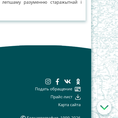
епшаму разуменню старажытнай і
Подать обращение
Прайс-лист
Карта сайта
Белкартография, 1999-2026