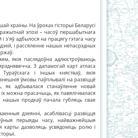
й краіны. На ўроках гісторыі Беларусі
ражытнай эпохі – часоў першабытнага
і з'яў адбылося на працягу гэтага часу
людзей, і рассяленне нашых непасрэдных
яржаў.
м, якія паслядоўна адлюстроўваюць
ярэднявечча. З дапамогай карт атласа
ураўскага і іншых княстваў, якія
я знешнія ўмовы паўплывалі на развіццё
, як адбывалася станаўленне новай
а іх можна прасачыць, як павялічвалася
а нашых продкаў пачала губляць свае
нныя дзеянні, асаблівасці развіцця
 пэўныя перыяды часу, найважнейшыя
ыя карты дазволяць усвядоміць ролю і
сторыі.