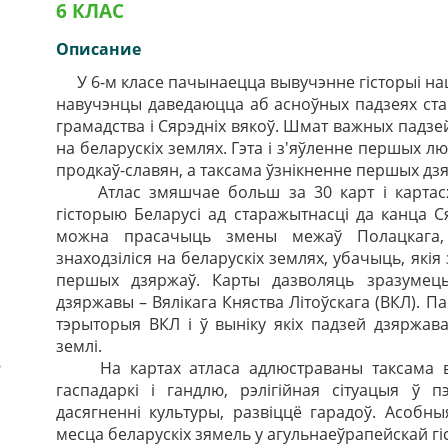
6 КЛАС
Описание
У 6-м класе пачынаецца вывучэнне гісторыі наша
навучэнцы даведаюцца аб асноўных падзеях ста
грамадства і Сярэдніх вякоў. Шмат важных падзей 
на беларускіх землях. Гэта і з'яўленне першых 
продкаў-славян, а таксама ўзнікненне першых дз
Атлас змяшчае больш за 30 карт і картасхе
гісторыю Беларусі ад старажытнасці да канца С
можна прасачыць змены межаў Полацкага, Т
знаходзіліся на беларускіх землях, убачыць, які
першых дзяржаў. Карты дазволяць зразумець
дзяржавы – Вялікага Княства Літоўскага (ВКЛ). П
тэрыторыя ВКЛ і ў выніку якіх падзей дзяржав
землі.
На картах атласа адлюстраваны таксама вае
гаспадаркі і гандлю, рэлігійная сітуацыя ў
дасягненні культуры, развіццё гарадоў. Асобн
месца беларускіх зямель у агульнаеўрапейскай гі