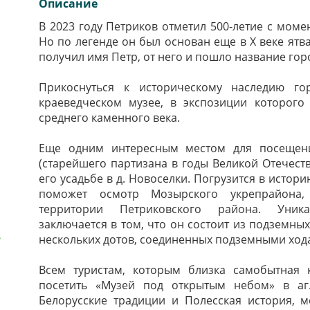
Описание
В 2023 году Петриков отметил 500-летие с мом
Но по легенде он был основан еще в X веке ят
получил имя Петр, от него и пошло название гор
Прикоснуться к историческому наследию г
краеведческом музее, в экспозиции которого
среднего каменного века.
Еще одним интересным местом для посещени
(старейшего партизана в годы Великой Отечеств
его усадьбе в д. Новоселки. Погрузится в исто
поможет осмотр Мозырского укрепрайона, 
территории Петриковского района. Уник
заключается в том, что он состоит из подземных
нескольких дотов, соединенных подземными хода
Всем туристам, которым близка самобытная 
посетить «Музей под открытым небом» в аг.
Белорусские традиции и Полесская история, 