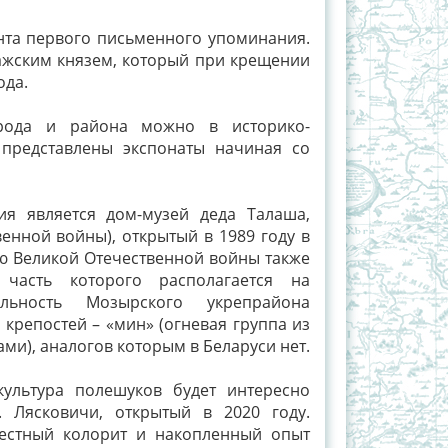
ента первого письменного упоминания.
важским князем, который при крещении
ода.
орода и района можно в историко-
 представлены экспонаты начиная со
я является дом-музей деда Талаша,
енной войны), открытый в 1989 году в
рию Великой Отечественной войны также
часть которого располагается на
альность Мозырского укрепрайона
 крепостей – «мин» (огневая группа из
ми), аналогов которым в Беларуси нет.
культура полешуков будет интересно
 Лясковичи, открытый в 2020 году.
местный колорит и накопленный опыт