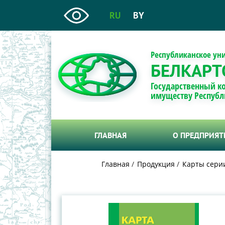
RU
BY
Республиканское ун
БЕЛКАРТ
Государственный к
имуществу Республ
ГЛАВНАЯ
О ПРЕДПРИЯ
Главная
Продукция
Карты сери