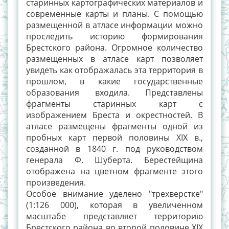
старинных картографических материалов и
современные карты и планы. С помощью
размещенной в атласе информации можно
проследить историю формирования
Брестского района. Огромное количество
размещенных в атласе карт позволяет
увидеть как отображалась эта территория в
прошлом, в какие государственные
образования входила. Представлены
фрагменты старинных карт с
изображением Бреста и окрестностей. В
атласе размещены фрагменты одной из
пробных карт первой половины XIX в.,
созданной в 1840 г. под руководством
генерала Ф. Шуберта. Берестейщина
отображена на цветном фрагменте этого
произведения.
Особое внимание уделено "трехверстке"
(1:126 000), которая в увеличенном
масштабе представляет территорию
Брестского района во второй половине XIX