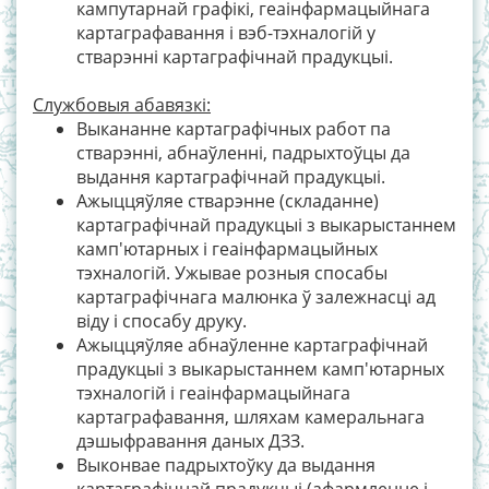
кампутарнай графікі, геаінфармацыйнага
картаграфавання і вэб-тэхналогій у
стварэнні картаграфічнай прадукцыі.
Службовыя абавязкі:
Выкананне картаграфічных работ па
стварэнні, абнаўленні, падрыхтоўцы да
выдання картаграфічнай прадукцыі.
Ажыццяўляе стварэнне (складанне)
картаграфічнай прадукцыі з выкарыстаннем
камп'ютарных і геаінфармацыйных
тэхналогій. Ужывае розныя спосабы
картаграфічнага малюнка ў залежнасці ад
віду і спосабу друку.
Ажыццяўляе абнаўленне картаграфічнай
прадукцыі з выкарыстаннем камп'ютарных
тэхналогій і геаінфармацыйнага
картаграфавання, шляхам камеральнага
дэшыфравання даных ДЗЗ.
Выконвае падрыхтоўку да выдання
картаграфічнай прадукцыі (афармленне і