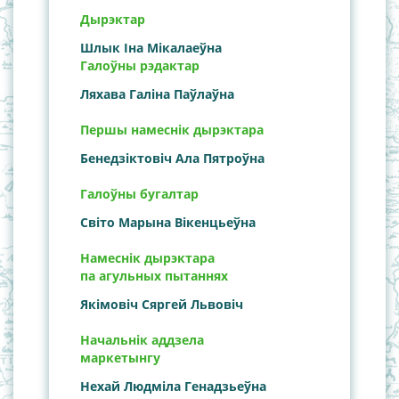
Дырэктар
Шлык Iна Мiкалаеўна
Галоўны рэдактар
Ляхава Галіна Паўлаўна
Першы намеснік дырэктара
Бенедзіктовіч Ала Пятроўна
Галоўны бугалтар
Світо Марына Вікенцьеўна
Намеснік дырэктара
па агульных пытаннях
Якімовіч Сяргей Львовіч
Начальнік аддзела
маркетынгу
Нехай Людміла Генадзьеўна