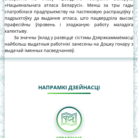
«Нацыянальнага атласа Беларусі». Менш за тры гады
спатрэбілася прадпрыемству на паспяховую распрацоўку і
падрыхтоўку да выдання атласа, што пацвердзіла высокі
прафесійны ўзровень і зладжаную работу маладога
калектыву.
За значны ўклад у развіццё сістэмы Дзяржкаммаёмасці
найбольш выдатныя работнікі занесены на Дошку гонару з
выдачай імянных пасведчанняў.
НАПРАМКІ ДЗЕЙНАСЦІ