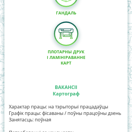
ГАНДАЛЬ
ПЛОТАРНЫ ДРУК
І ЛАМIНIРАВАННЕ
КАРТ
ВАКАНСІІ
Картограф
Характар працы: на тэрыторыі працадаўцы
Графік працы: фісаваны / поўны працоўны дзень
Занятасць: поўная