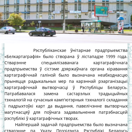
Рэспубліканскае ўнітарнае прадпрыемства
«Белкартаграфія» было створана ў лістападзе 1999 года.
Стварэнне спецыялізаванага картаграфічнага
прадпрыемства ў сістэме дзяржаўнага органа кіравання
картаграфічнай галіной было вызначана неабходнасцю
прыняцця радыкальных мер па карэннай рэарганізацыі
картаграфічнай вытворчасці ў Рэспубліцы Беларусь.
Патрабавалася замена састарэлых традыцыйных
тэхналогій на сучасныя камп'ютэрныя тэхналогіі складання
і падрыхтоўкі карт да выдання, павелічэнне вытворчых
магутнасцяў для поўнага задавальнення патрэбнасцей
рэспублікі ў картаграфічных творах.
Найпершай задачай прадпрыемства было вызначана
стварэнне па Указу Прэзідэнта Рэспублікі Беларусь