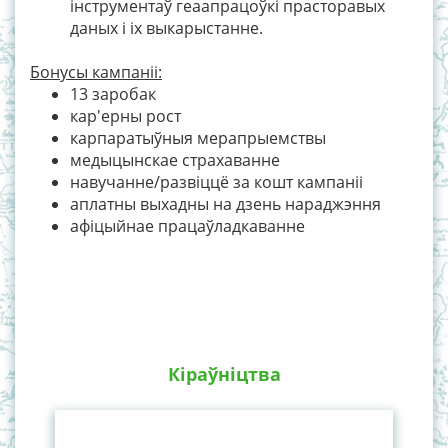
інструментаў геаапрацоўкі прасторавых
даных і іх выкарыстанне.
Бонусы кампаніі:
13 заробак
кар'ерны рост
карпаратыўныя мерапрыемствы
медыцынскае страхаванне
навучанне/развіццё за кошт кампаніі
аплатны выхадны на дзень нараджэння
афіцыйнае працаўладкаванне
Кіраўніцтва