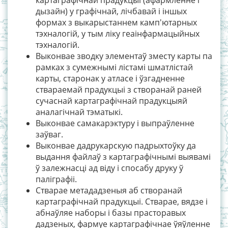
дызайн) у графічнай, лічбавай і іншых
формах з выкарыстаннем камп'ютарных
тэхналогій, у тым ліку геаінфармацыйных
тэхналогій.
Выконвае зводку элементаў зместу карты па
рамках з сумежнымі лістамі шматлістай
карты, старонак у атласе і ўзгадненне
ствараемай прадукцыі з створанай раней
сучаснай картаграфічнай прадукцыяй
аналагічнай тэматыкі.
Выконвае самакарэктуру і выпраўленне
заўваг.
Выконвае дадрукарскую падрыхтоўку да
выдання файлаў з картаграфічнымі выявамі
ў залежнасці ад віду і спосабу друку ў
паліграфіі.
Стварае метададзеныя аб створанай
картаграфічнай прадукцыі. Стварае, вядзе і
абнаўляе наборы і базы прасторавых
дадзеных, фармуе картаграфічнае ўяўленне