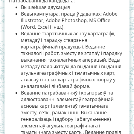
Патрабаванні да кандыдата:
Вышэйшая адукацыя
Веды кампутара, праца ў дадатках: Adobe
Illustrator, Adobe Photoshop, MS Office
(Word, Excel і інш.).
Веданне тэарэтычных асноў картаграфіі,
метадаў і парадку стварэння
картаграфічнай прадукцыі. Веданне
тэхналогіі работ, зместу яе этапаў і парадку
выканання тэхналагічных аперацый. Веды
метадаў падрыхтоўкі да выдання і выдання
агульнагеаграфічных і тэматычных карт,
атласаў і іншых картаграфічных твораў у
аналагавай і лічбавай форме.
Веданне патрабаванняў і крытэрыяў па
адлюстраванні элементаў геаграфічнай
асновы карт і элементаў тэматычнага
зместу, сеткі, рамак і інш. Выкананне
генералізацыі (адбору і абагульнення)
элементаў агульнагеаграфічнага і
тэматычнага зместу карты. Веданне правіл