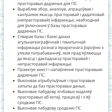
прасторавых дадзеных для ГІС.
Вырабляе збор, аналізуе, апрацоўвае і
кантралюе якасць прасторавай і дадатковай
(непрасторавай) інфармацыі, неабходнай
для ўключэння ў базы прасторавых
дадзеных ГІС.
Стварае базы і банкі даных
агульнагеаграфічнай і тэматычнай
інфармацыі рознага іерархічнага ўзроўню з
улікам патрабаванняў, якія прад'яўляюцца
да якасці і дакладнасці прасторавай і
непрасторавай інфармацыі.
Праектуе змест і напаўненне прасторавымі
дадзенымі ГІС.
Выконвае атрыбутыўныя і прасторавыя
запыты да баз прасторавых даных.
Выконвае пабудову лічбавых мадэляў
прасторавых аб'ектаў, працэсаў і з'яў
сродкамі ГІС.
Выконвае пабудову сродкамі ГІС