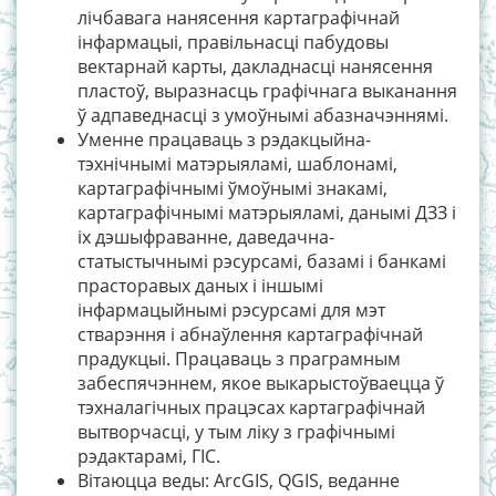
лічбавага нанясення картаграфічнай
інфармацыі, правільнасці пабудовы
вектарнай карты, дакладнасці нанясення
пластоў, выразнасць графічнага выканання
ў адпаведнасці з умоўнымі абазначэннямі.
Уменне працаваць з рэдакцыйна-
тэхнічнымі матэрыяламі, шаблонамі,
картаграфічнымі ўмоўнымі знакамі,
картаграфічнымі матэрыяламі, данымі ДЗЗ і
іх дэшыфраванне, даведачна-
статыстычнымі рэсурсамі, базамі і банкамі
прасторавых даных і іншымі
інфармацыйнымі рэсурсамі для мэт
стварэння і абнаўлення картаграфічнай
прадукцыі. Працаваць з праграмным
забеспячэннем, якое выкарыстоўваецца ў
тэхналагічных працэсах картаграфічнай
вытворчасці, у тым ліку з графічнымі
рэдактарамі, ГІС.
Вітаюцца веды: ArcGIS, QGIS, веданне