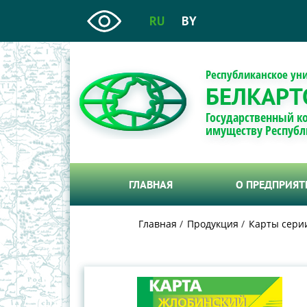
RU
BY
Республиканское ун
БЕЛКАРТ
Государственный к
имуществу Республ
ГЛАВНАЯ
О ПРЕДПРИЯ
Главная
Продукция
Карты сери