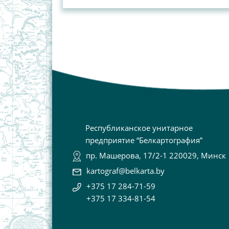
Республиканское унитарное
предприятие “Белкартография”
пр. Машерова, 17/2-1 220029, Минск
kartograf@belkarta.by
+375 17 284-71-59
+375 17 334-81-54