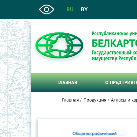
RU
BY
Республиканское ун
БЕЛКАРТ
Государственный к
имуществу Республ
ГЛАВНАЯ
О ПРЕДПРИЯ
Главная
Продукция
Атласы и ка