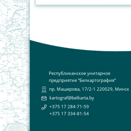
Республиканское унитарное
предприятие “Белкартография”
пр. Машерова, 17/2-1 220029, Минск
kartograf@belkarta.by
+375 17 284-71-59
+375 17 334-81-54