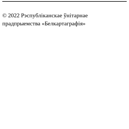
© 2022 Рэспубліканскае ўнітарнае
прадпрыемства «Белкартаграфія»