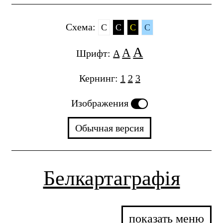
Cхема:
C
C
C
C
A
A
Шрифт:
A
Кернинг:
1
2
3
Изображения
Обычная версия
Белкартаграфія
показать меню