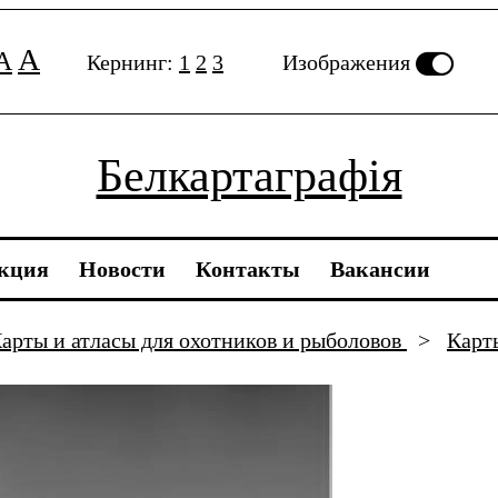
A
A
Кернинг:
1
2
3
Изображения
Белкартаграфія
кция
Новости
Контакты
Вакансии
арты и атласы для охотников и рыболовов
>
Кар