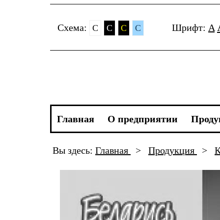
Cхема:
Шрифт:
A
C
C
C
C
Главная
О предприятии
Проду
Вы здесь:
Главная
>
Продукция
>
К