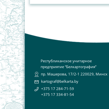
Республиканское унитарное
предприятие “Белкартография”
пр. Машерова, 17/2-1 220029, Минск
kartograf@belkarta.by
+375 17 284-71-59
+375 17 334-81-54