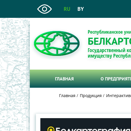
RU
BY
Республиканское ун
БЕЛКАРТ
Государственный к
имуществу Республ
ГЛАВНАЯ
О ПРЕДПРИЯ
Главная
Продукция
Интерактив